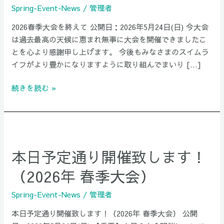
(第
Spring-Event-News
/
管理者
8
2026春季大会を終えて 公開日：2026年5月24日(日) 今大会
回)
は過去最高の天候に恵まれ無事に大会を開催できましたこ
を
とを心より感謝申し上げます。 今後もみなさまのスイムラ
終
イフがより豊かになりますように取り組んでまいり […]
え
て
続きを読む »
本
日
本日予定通り開催致します！
予
定
（2026年 春季大会）
通
り
Spring-Event-News
/
管理者
開
本日予定通り開催致します！（2026年 春季大会） 公開
催