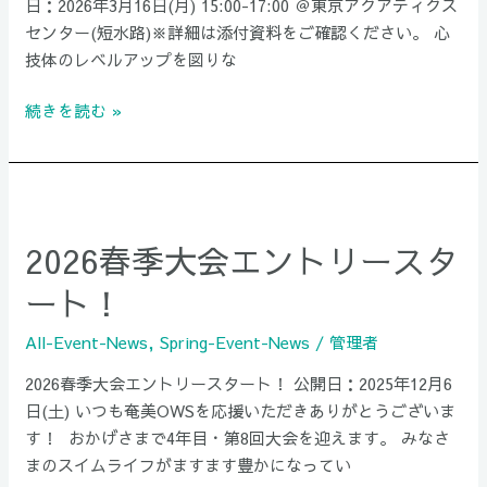
日：2026年3月16日(月) 15:00-17:00 ＠東京アクアティクス
京
センター(短水路)※詳細は添付資料をご確認ください。 心
練
技体のレベルアップを図りな
習
会
続きを読む »
の
ご
案
2026
内】
春
2026春季大会エントリースタ
季
大
ート！
会
エ
All-Event-News
,
Spring-Event-News
/
管理者
ン
2026春季大会エントリースタート！ 公開日：2025年12月6
ト
日(土) いつも奄美OWSを応援いただきありがとうございま
リ
す！ おかげさまで4年目・第8回大会を迎えます。 みなさ
ー
まのスイムライフがますます豊かになってい
ス