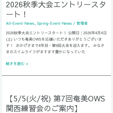
2026秋季大会エントリースタ
季
大
ート！
会
エ
All-Event-News
,
Spring-Event-News
/
管理者
ン
2026秋季大会エントリースタート！ 公開日：2026年4月4日
ト
(土) いつも奄美OWSを応援いただきありがとうございま
リ
す！ おかげさまで4年目・第9回大会を迎えます。 みなさ
ー
まのスイムライフがますます豊かになっていた
ス
タ
続きを読む »
ー
ト！
【5/5(火/
祝)
【5/5(火/祝) 第7回奄美OWS
第
7
関西練習会のご案内】​
回