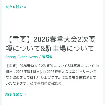
ー
続きを読む »
さ
ん
Z」
【重
前
要】
日
【重要】2026春季大会2次要
2026
練
春
項について&駐車場について
習
季
会
大
Spring-Event-News
/
管理者
の
会
ご
【重要】2026春季大会2次要項について&駐車場について 公
2
案
開日：2026年5月18日(月) 2026春季大会にエントリーいた
次
内
だき改めまして御礼申し上げます。 2次要項を掲載させて
要
いただきます。必ず事前にご確認の
項
に
続きを読む »
つ
い