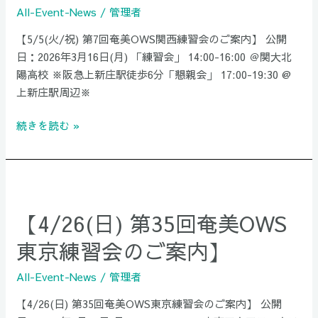
奄
All-Event-News
/
管理者
美
【5/5(火/祝) 第7回奄美OWS関西練習会のご案内】 公開
OWS
日：2026年3月16日(月) 「練習会」 14:00-16:00 ＠関大北
関
陽高校 ※阪急上新庄駅徒歩6分「懇親会」 17:00-19:30 @
西
上新庄駅周辺※
練
習
続きを読む »
会
の
ご
【4/26(日)
案
第
内】​
【4/26(日) 第35回奄美OWS
35
回
東京練習会のご案内】
奄
美
All-Event-News
/
管理者
OWS
【4/26(日) 第35回奄美OWS東京練習会のご案内】 公開
東