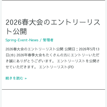
て
2026
&
春
駐
2026春大会のエントリーリス
大
車
会
場
ト公開
の
に
エ
つ
Spring-Event-News
/
管理者
ン
い
2026春大会のエントリーリスト公開 公開日：2026年5月13
ト
て
日(水) 2026年春季大会もたくさんの方にエントリーいただ
リ
き誠にありがとうございます。 エントリーリストを公開さ
ー
せていただきます。 エントリーリスト(PD
リ
ス
続きを読む »
ト
公
開
2026
秋