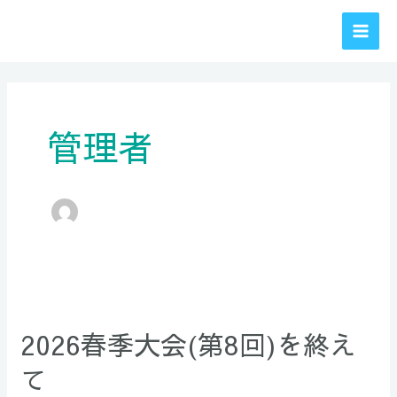
内
MAI
容
MEN
を
投
ス
稿
キ
の
ッ
管理者
ペ
プ
ー
ジ
送
り
2026
春
2026春季大会(第8回)を終え
季
大
て
会