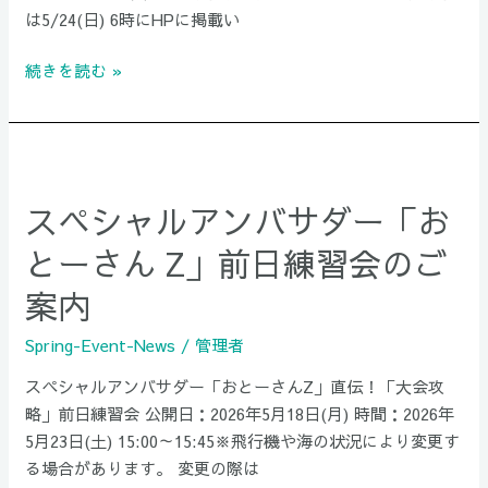
開
は5/24(日) 6時にHPに掲載い
催
可
続きを読む »
否
に
つ
ス
い
ペ
て
スペシャルアンバサダー「お
シ
※5/21(木)
ャ
とーさん Z」前日練習会のご
16
ル
時
案内
ア
時
ン
点
Spring-Event-News
/
管理者
バ
サ
スペシャルアンバサダー「おとーさんZ」直伝！「大会攻
ダ
略」前日練習会 公開日：2026年5月18日(月) 時間：2026年
ー
5月23日(土) 15:00～15:45※飛行機や海の状況により変更す
「お
る場合があります。 変更の際は
と