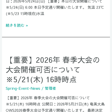
日：2026年5月24日(日) 【重要】本日の大会開催について
致
※5/24(日) 6:00 本日予定通り開催いたします。 気温 23℃
し
(※5/23 15時現在)水温
ま
す！
続きを読む »
（2026
年
春
【重
季
要】
大
【重要】2026年 春季大会の
2026
会）
年
大会開催可否について
春
※5/21(木) 16時時点
季
大
Spring-Event-News
/
管理者
会
の
【重要】2026年 春季大会の大会開催可否について
大
※5/21(木) 16時時点 公開日：2026年5月21日(木) 奄美大島
会
OWS2026春季大会は予定通り開催いたします。 最終決定