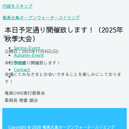
内容をスキップ
奄美大島オープンウォータースイミング
本日予定通り開催致します！（2025年
メニュー
秋季大会）
Spring-Event
公開日：2025年11月9日(日)
Autumn-Event
News
本日予定通り開催致します！
Contact
会場にてみなさまとお会いできることを楽しみにしておりま
す！
奄美OWS実行委員会
委員長 南雲 雄治
Copyright © 2026 奄美大島オープンウォータースイミング