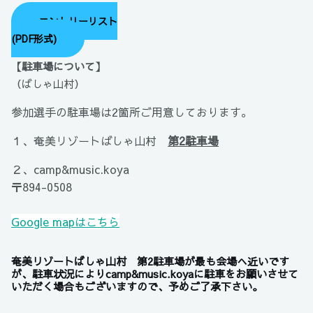
エントリーリスト
(PDF形式)
【駐車場について】
（ばしゃ山村）
参加選手の駐車場は2箇所ご用意しております。
１、奄美リゾートばしゃ山村
第2駐車場
２、
camp&music.koya
〒894-0508
鹿児島県奄美市笠利町大字用安１２４６−１
Google mapはこちら
奄美リゾートばしゃ山村 第2駐車場が最も会場へ近いです
が、駐車状況によりcamp&music.koyaに駐車をお願いさせて
いただく場合もございますので、予めご了承下さい
。