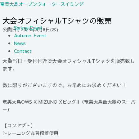
内
奄美大島オープンウォータースイミング
容
大会オフィシャルTシャツの販売
を
メ
ス
ニ
Spring-Event
公開日：2023年6月8日(木)
キ
ュ
Autumn-Event
ッ
ー
News
プ
Contact
大会当日・受付付近で大会オフィシャルTシャツを販売致し
ます。
数に限りがございますので、お早めにお求めください！
奄美大島OWS X MIZUNO XビッグII（奄美大島最大級のスーパ
ー）
【コンセプト】
トレーニング＆普段着使用